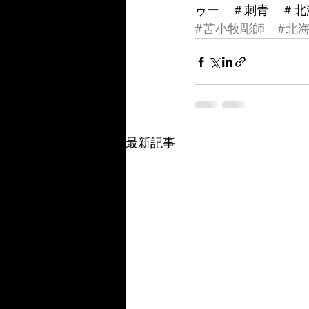
ゥー　＃刺青　＃北
#苫小牧彫師
#北
最新記事