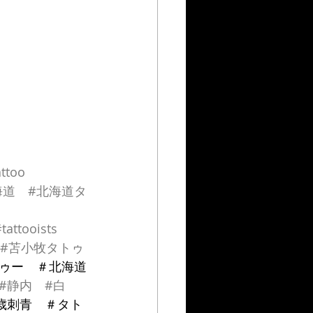
attoo
海道
#北海道タ
tattooists
#苫小牧タトゥ
ゥー　＃北海道
#静内
#白
歳刺青　＃タト