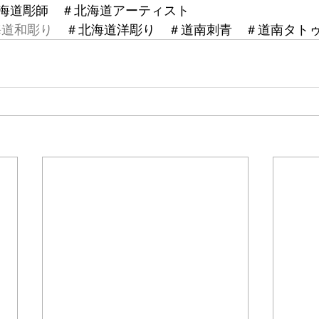
海道彫師　＃北海道アーティスト
海道和彫り
　＃北海道洋彫り　＃道南刺青　＃道南タト