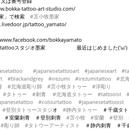
9 　又は番号登録
.bokka-tattoo-art-studio.com/
家」で検索　
#苫小牧墨家
.livedoor.jp/tattoo_yamato/
//www.facebook.com/bokkayamato
　tattooスタジオ墨家　　　　　　最近はじめました('ω')
esetattoo
#japanesetattooart
#japaneseart
#t
t
#blackandgrey
#irezumi
#irezumitattoo
#北
青
#北海道彫り師
#苫小牧タトゥー
#洋彫り
#タトゥー
#刺青
#北海道タトゥー
#tattooist
#
apanesetattoo
#colourtattoo
#japanesetattooist
#登別タトゥースタシ
゙オ　
#静内タトゥー
　＃千歳タト
　＃室蘭刺青　＃登別刺青　
#苫小牧
#室蘭
#登別
#彫り師
#タトウーアーティスト
　＃静内刺青　＃千