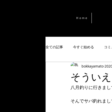
Ｈｏｍｅ
全ての記事
今すぐ始める
コミ
bokkayamato
202
そういえ
八月釣りに行きまし
そんでサバ釣れまし