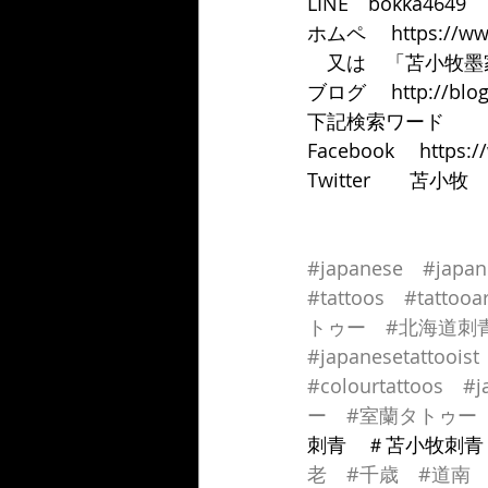
LINE　bokka464
ホムペ 　https://www
　又は　「苫小牧墨
ブログ　 http://blog
下記検索ワード　
Facebook　 https:
Twitter　　苫小牧
#japanese
#japan
#tattoos
#tattooar
トゥー
#北海道刺
#japanesetattooist
#colourtattoos
#j
ー
#室蘭タトゥー
刺青　＃苫小牧刺青
老
#千歳
#道南