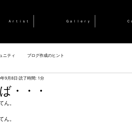
Ａｒｔｉｓｔ
Ｇａｌｌｅｒｙ
Ｃ
ュニティ
ブログ作成のヒント
0年9月8日
読了時間: 1分
ば・・・
てん。
てん。