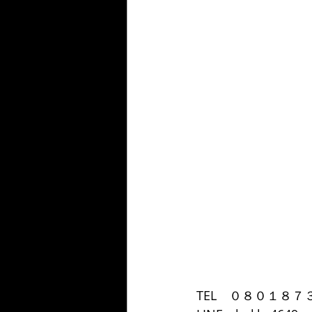
TEL　０８０１８７