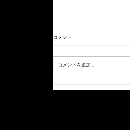
今年もよろしくお願いしま
コメント
す。
地震や飛行機事故で被害にあわれ
ました方々のご安全をお祈りする
コメントを追加…
と共に亡くなられた方のご冥福を
お祈りします。 私共ででできる
事は僅かではありますが、出来る
限り力になりたいと考えておりま
す。 お客様方々に御協力お願い
することもあると思いますが、こ
れからも縁を宜しくお願い申し上
げま...