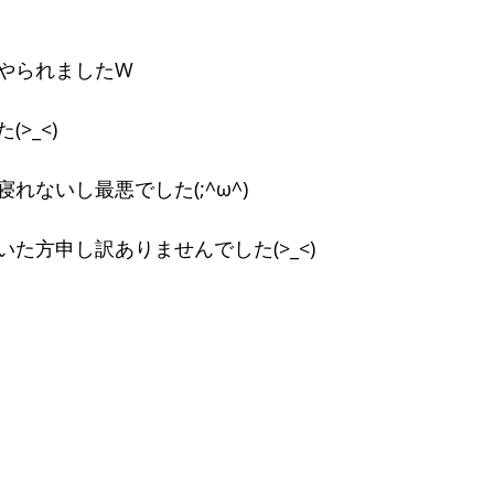
やられましたW
>_<)
れないし最悪でした(;^ω^)
た方申し訳ありませんでした(>_<)