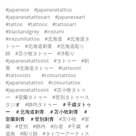
#japanese
#japanesetattoo
#japanesetattooart
#japaneseart
#tattoo
#tattoos
#tattooart
#blackandgrey
#irezumi
#irezumitattoo
#北海道
#北海道タ
トゥー
#北海道刺青
#北海道彫り
師
#苫小牧タトゥー
#洋彫り
#japanesetattooist
#タトゥー
#刺
青
#北海道タトゥー
#tattooist
#tattooists
#colourtattoos
#japanesetattoo
#colourtattoo
#japanesetattooist
#苫小牧タトゥ
ー
#室蘭タトゥー
#登別タトゥース
タシ
゙オ　
#静内タトゥー
　＃千歳タトゥ
ー　＃北海道刺青　＃苫小牧刺青　＃
室蘭刺青　＃登別刺青　
#苫小牧
#室
蘭
#登別
#静内
#白老
#千歳
#
道南
#彫り師
#タトウーアーティス