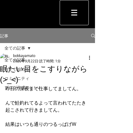
記事
全ての記事
bokkayamato
全ての記事
2020年9月22日
読了時間: 1分
眠たい目をこすりながら
今すぐ始める
(>_<)
コミュニティ
ブログ作成のヒント
昨日の深夜まで仕事してましてん。
んで鮭釣れてるよって言われてたたき
起こされて行きましてん。
結果はいつも通りのつるっぱげW